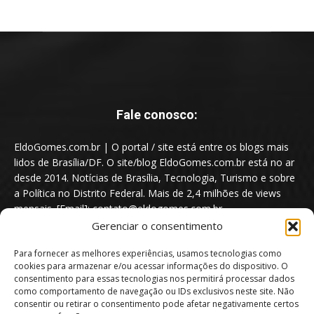
Fale conosco:
EldoGomes.com.br | O portal / site está entre os blogs mais
lidos de Brasília/DF. O site/blog EldoGomes.com.br está no ar
desde 2014. Notícias de Brasília, Tecnologia, Turismo e sobre
a Política no Distrito Federal. Mais de 2,4 milhões de views
mensais. [Email]: contato@eldogomes.com.br
Gerenciar o consentimento
Para fornecer as melhores experiências, usamos tecnologias como
cookies para armazenar e/ou acessar informações do dispositivo. O
consentimento para essas tecnologias nos permitirá processar dados
como comportamento de navegação ou IDs exclusivos neste site. Não
consentir ou retirar o consentimento pode afetar negativamente certos