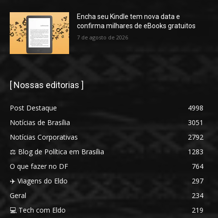
Encha seu Kindle tem nova data e
confirma milhares de eBooks gratuitos
7 de agosto de 2026
[ Nossas editorias ]
Post Destaque
4998
Notícias de Brasília
3051
Notícias Corporativas
2792
⚖️ Blog de Política em Brasília
1283
O que fazer no DF
764
✈️ Viagens do Eldo
297
Geral
234
💻 Tech com Eldo
219