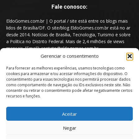
Fale conosco:
EldoGomes.com.br | O portal / site está entre os blogs mais
lidos de Brasília/DF. O site/blog EldoGomes.com.br está no ar
desde 2014. Notícias de Brasília, Tecnologia, Turismo e sobre
a Política no Distrito Federal. Mais de 2,4 milhões de views
mensais. [Email]: contato@eldogomes.com.br
Gerenciar o consentimento
Para fornecer as melhores experiências, usamos tecnologias como
cookies para armazenar e/ou acessar informações do dispositivo. O
consentimento para essas tecnologias nos permitirá processar dados
como comportamento de navegação ou IDs exclusivos neste site. Não
consentir ou retirar o consentimento pode afetar negativamente certos
recursos e funções.
Aceitar
Portal EldoGomes.com.br | Entre os Blogs mais lidos de Brasília/DF. |
Negar
2014 - 2026