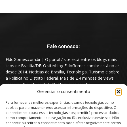
Fale conosco:
EldoGomes.com.br | O portal / site está entre os blogs mais
lidos de Brasília/DF. O site/blog EldoGomes.com.br está no ar
desde 2014. Notícias de Brasília, Tecnologia, Turismo e sobre
a Política no Distrito Federal. Mais de 2,4 milhões de views
mensais. [Email]: contato@eldogomes.com.br
Gerenciar o consentimento
Para fornecer as melhores experiências, usamos tecnologias como
cookies para armazenar e/ou acessar informações do dispositivo. O
consentimento para essas tecnologias nos permitirá processar dados
como comportamento de navegação ou IDs exclusivos neste site. Não
consentir ou retirar o consentimento pode afetar negativamente certos