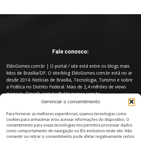
Fale conosco:
EldoGomes.com.br | O portal / site está entre os blogs mais
lidos de Brasília/DF. O site/blog EldoGomes.com.br está no ar
desde 2014. Notícias de Brasília, Tecnologia, Turismo e sobre
a Política no Distrito Federal. Mais de 2,4 milhões de views
mensais. [Email]: contato@eldogomes.com.br
Gerenciar o consentimento
Para fornecer as melhores experiências, usamos tecnologias como
cookies para armazenar e/ou acessar informações do dispositivo. O
consentimento para essas tecnologias nos permitirá processar dados
como comportamento de navegação ou IDs exclusivos neste site. Não
consentir ou retirar o consentimento pode afetar negativamente certos