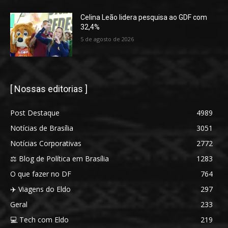
Celina Leão lidera pesquisa ao GDF com
32,4%
5 de agosto de 2026
[ Nossas editorias ]
Post Destaque
4989
Notícias de Brasília
3051
Notícias Corporativas
2772
⚖️ Blog de Política em Brasília
1283
O que fazer no DF
764
✈️ Viagens do Eldo
297
Geral
233
💻 Tech com Eldo
219