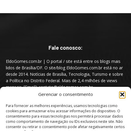
Fale conosco:
EldoGomes.com.br | O portal / site está entre os blogs mais
lidos de Brasília/DF. O site/blog EldoGomes.com.br está no ar
desde 2014. Notícias de Brasília, Tecnologia, Turismo e sobre
a Política no Distrito Federal. Mais de 2,4 milhões de views
mensais. [Email]: contato@eldogomes.com.br
Gerenciar o consentimento
Para fornecer as melhores experiências, usamos tecnologias como
cookies para armazenar e/ou acessar informações do dispositivo. O
consentimento para essas tecnologias nos permitirá processar dados
como comportamento de navegação ou IDs exclusivos neste site. Não
consentir ou retirar o consentimento pode afetar negativamente certos