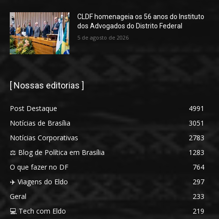
CLDF homenageia os 56 anos do Instituto
dos Advogados do Distrito Federal
5 de agosto de 2026
[ Nossas editorias ]
Post Destaque
4991
Notícias de Brasília
3051
Notícias Corporativas
2783
⚖️ Blog de Política em Brasília
1283
O que fazer no DF
764
✈️ Viagens do Eldo
297
Geral
233
💻 Tech com Eldo
219