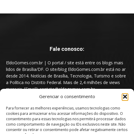
Fale conosco:
EldoGomes.com.br | O portal / site está entre os blogs mais
lidos de Brasília/DF. O site/blog EldoGomes.com.br está no ar
desde 2014. Notícias de Brasília, Tecnologia, Turismo e sobre
a Política no Distrito Federal. Mais de 2,4 milhões de views
mensais. [Email]: contato@eldogomes.com.br
Gerenciar o consentimento
Para fornecer as melhores experiências, usamos tecnologias como
cookies para armazenar e/ou acessar informações do dispositivo. O
consentimento para essas tecnologias nos permitirá processar dados
como comportamento de navegação ou IDs exclusivos neste site. Não
consentir ou retirar o consentimento pode afetar negativamente certos