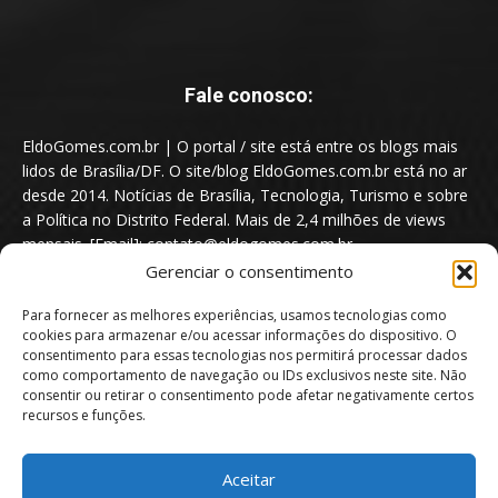
Fale conosco:
EldoGomes.com.br | O portal / site está entre os blogs mais
lidos de Brasília/DF. O site/blog EldoGomes.com.br está no ar
desde 2014. Notícias de Brasília, Tecnologia, Turismo e sobre
a Política no Distrito Federal. Mais de 2,4 milhões de views
mensais. [Email]: contato@eldogomes.com.br
Gerenciar o consentimento
Para fornecer as melhores experiências, usamos tecnologias como
cookies para armazenar e/ou acessar informações do dispositivo. O
consentimento para essas tecnologias nos permitirá processar dados
como comportamento de navegação ou IDs exclusivos neste site. Não
consentir ou retirar o consentimento pode afetar negativamente certos
recursos e funções.
Aceitar