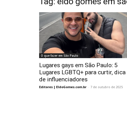
Tag:
eldo gomes em sa
O que fazer em São Paulo
Lugares gays em São Paulo: 5
Lugares LGBTQ+ para curtir, dica
de influenciadores
Editores | EldoGomes.com.br
-
7 de outubro de 2025