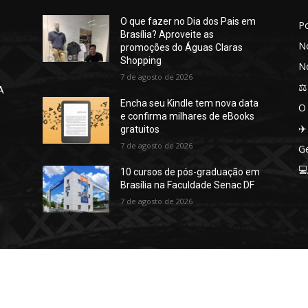
O que fazer no Dia dos Pais em
P
Brasília? Aproveite as
No
promoções do Águas Claras
Shopping
No
7 de agosto de 2026
⚖️
A
Encha seu Kindle tem nova data
O
e confirma milhares de eBooks
✈️
gratuitos
7 de agosto de 2026
Ge

10 cursos de pós-graduação em
Brasília na Faculdade Senac DF
7 de agosto de 2026