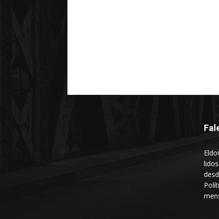
Fal
Eldo
lido
desd
Polí
mens