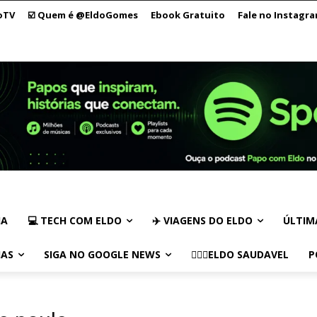
oTV
☑️ Quem é @EldoGomes
Ebook Gratuito
Fale no Instagr
IA
💻 TECH COM ELDO
✈️ VIAGENS DO ELDO
ÚLTIM
IAS
SIGA NO GOOGLE NEWS
🏃🏻‍♂️ELDO SAUDAVEL
P