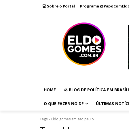
💻 Sobre o Portal
Programa @PapoComEld
HOME
⚖️ BLOG DE POLÍTICA EM BRASÍL
O QUE FAZER NO DF
ÚLTIMAS NOTÍC
Tags
Eldo gomes em sao paulo