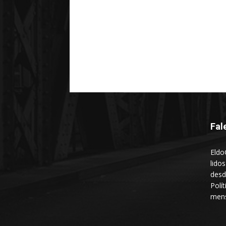
Fal
Eldo
lido
desd
Polí
mens