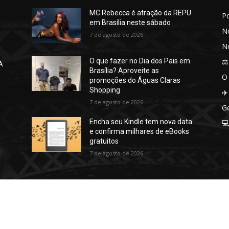
MC Rebecca é atração da REPU
P
em Brasília neste sábado
No
7 de agosto de 2026
No
⚖️
O que fazer no Dia dos Pais em
A
Brasília? Aproveite as
O
promoções do Águas Claras
Shopping
✈️
7 de agosto de 2026
Ge
Encha seu Kindle tem nova data

e confirma milhares de eBooks
gratuitos
7 de agosto de 2026