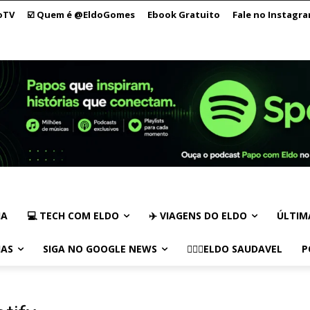
oTV
☑️ Quem é @EldoGomes
Ebook Gratuito
Fale no Instagr
IA
💻 TECH COM ELDO
✈️ VIAGENS DO ELDO
ÚLTIM
IAS
SIGA NO GOOGLE NEWS
🏃🏻‍♂️ELDO SAUDAVEL
P