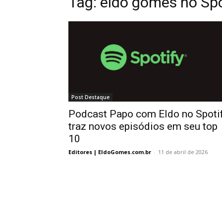
Tag:
eldo gomes no Spo
Post Destaque
Podcast Papo com Eldo no Spoti
traz novos episódios em seu top
10
Editores | EldoGomes.com.br
-
11 de abril de 2026