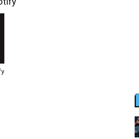
tify
fy