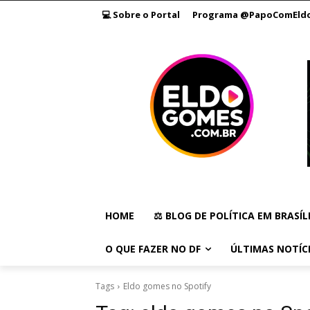
💻 Sobre o Portal
Programa @PapoComEld
HOME
⚖️ BLOG DE POLÍTICA EM BRASÍL
O QUE FAZER NO DF
ÚLTIMAS NOTÍC
Tags
Eldo gomes no Spotify