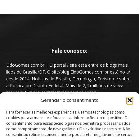
Fale conosco:
EldoGomes.com.br | O portal / site está entre os blogs mais
lidos de Brasília/DF. O site/blog EldoGomes.com.br está no ar
desde 2014. Notícias de Brasília, Tecnologia, Turismo e sobre
a Política no Distrito Federal. Mais de 2,4 milhões de views
mensais. [Email]: contato@eldogomes.com.br
Gerenciar o consentimento
Para fornecer as melhores experiências, usamos tecnologias como
cookies para armazenar e/ou acessar informações do dispositivo. O
consentimento para essas tecnologias nos permitirá processar dados
como comportamento de navegação ou IDs exclusivos neste site. Não
consentir ou retirar o consentimento pode afetar negativamente certos