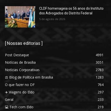
CLDF homenageia os 56 anos do Instituto
dos Advogados do Distrito Federal
5 de agosto de 2026
[ Nossas editorias ]
Post Destaque
4991
Notícias de Brasília
3051
Notícias Corporativas
2783
⚖️ Blog de Política em Brasília
1283
O que fazer no DF
764
✈️ Viagens do Eldo
297
Geral
233
💻 Tech com Eldo
219