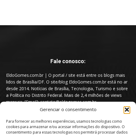
Fale conosco:
EldoGomes.com.br | O portal / site está entre os blogs mais
lidos de Brasília/DF. O site/blog EldoGomes.com.br está no ar
desde 2014. Notícias de Brasília, Tecnologia, Turismo e sobre
a Política no Distrito Federal. Mais de 2,4 milhões de views
mensais. [Email]: contato@eldogomes.com.br
Gerenciar o consentimento
Para fornecer as melhores experiências, usamos tecnologias como
cookies para armazenar e/ou acessar informações do dispositivo. O
consentimento para essas tecnologias nos permitirá processar dados