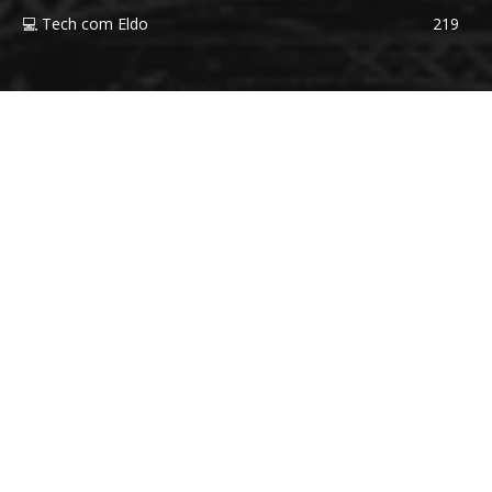
💻 Tech com Eldo
219