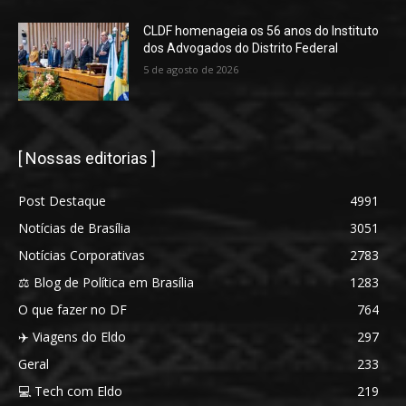
CLDF homenageia os 56 anos do Instituto
dos Advogados do Distrito Federal
5 de agosto de 2026
[ Nossas editorias ]
Post Destaque
4991
Notícias de Brasília
3051
Notícias Corporativas
2783
⚖️ Blog de Política em Brasília
1283
O que fazer no DF
764
✈️ Viagens do Eldo
297
Geral
233
💻 Tech com Eldo
219