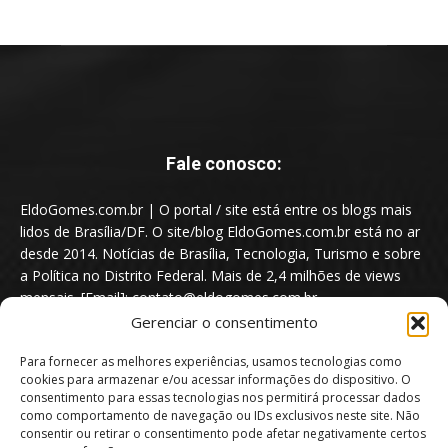
Fale conosco:
EldoGomes.com.br | O portal / site está entre os blogs mais
lidos de Brasília/DF. O site/blog EldoGomes.com.br está no ar
desde 2014. Notícias de Brasília, Tecnologia, Turismo e sobre
a Política no Distrito Federal. Mais de 2,4 milhões de views
mensais. [Email]: contato@eldogomes.com.br
Gerenciar o consentimento
Para fornecer as melhores experiências, usamos tecnologias como
cookies para armazenar e/ou acessar informações do dispositivo. O
consentimento para essas tecnologias nos permitirá processar dados
como comportamento de navegação ou IDs exclusivos neste site. Não
consentir ou retirar o consentimento pode afetar negativamente certos