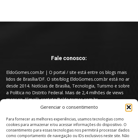
Fale conosco:
EldoGomes.com.br | O portal / site está entre os blogs mais
lidos de Brasília/DF. O site/blog EldoGomes.com.br está no ar
desde 2014. Notícias de Brasília, Tecnologia, Turismo e sobre
a Política no Distrito Federal. Mais de 2,4 milhões de views
mensais. [Email]: contato@eldogomes.com.br
Gerenciar o consentimento
Para fornecer as melhores experiências, usamos tecnologias como
cookies para armazenar e/ou acessar informações do dispositivo. O
consentimento para essas tecnologias nos permitirá processar dados
como comportamento de navegação ou IDs exclusivos neste site. Não