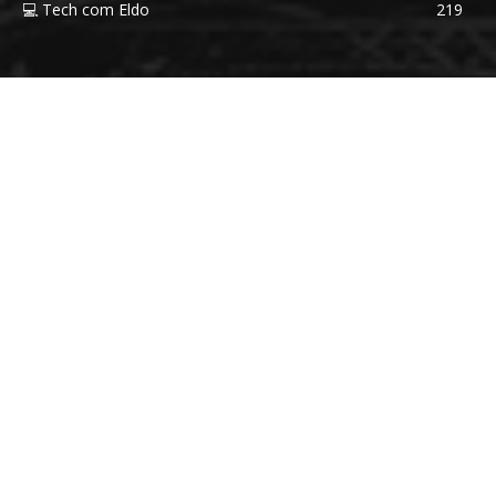
💻 Tech com Eldo
219