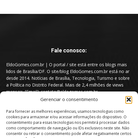
Fale conosco:
EldoGomes.com.br | O portal / site está entre os blogs mais
lidos de Brasília/DF. O site/blog EldoGomes.com.br está no ar
desde 2014. Notícias de Brasília, Tecnologia, Turismo e sobre
a Política no Distrito Federal. Mais de 2,4 milhões de views
mensais. [Email]: contato@eldogomes.com.br
Gerenciar o consentimento
Para fornecer as melhores experiências, usamos tecnologias como
cookies para armazenar e/ou acessar informações do dispositivo. O
consentimento para essas tecnologias nos permitirá processar dados
como comportamento de navegação ou IDs exclusivos neste site. Não
consentir ou retirar o consentimento pode afetar negativamente certos