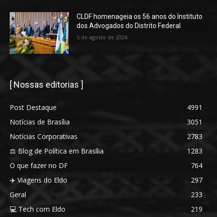
CLDF homenageia os 56 anos do Instituto
dos Advogados do Distrito Federal
5 de agosto de 2026
[ Nossas editorias ]
Post Destaque
4991
Notícias de Brasília
3051
Notícias Corporativas
2783
⚖️ Blog de Política em Brasília
1283
O que fazer no DF
764
✈️ Viagens do Eldo
297
Geral
233
💻 Tech com Eldo
219