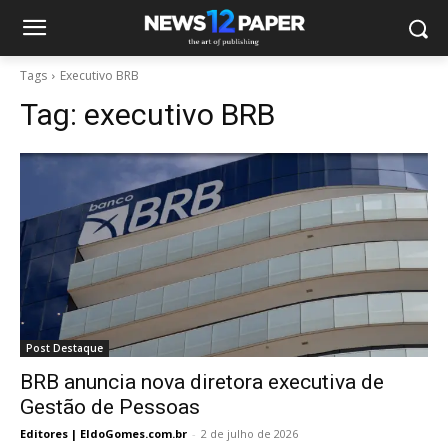
Tags
Executivo BRB
Tag:
executivo BRB
Post Destaque
BRB anuncia nova diretora executiva de
Gestão de Pessoas
Editores | EldoGomes.com.br
-
2 de julho de 2026