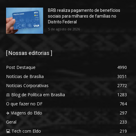
BRB realiza pagamento de benefícios
sociais para milhares de famílias no
Distrito Federal
5 de agosto de 2026
[ Nossas editorias ]
Post Destaque
4990
Notícias de Brasília
3051
Notícias Corporativas
2772
⚖️ Blog de Política em Brasília
1283
O que fazer no DF
764
✈️ Viagens do Eldo
297
Geral
233
💻 Tech com Eldo
219