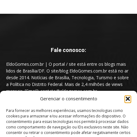
Fale conosco:
EldoGomes.com.br | O portal / site está entre os blogs mais
lidos de Brasília/DF. O site/blog EldoGomes.com.br está no ar
desde 2014. Notícias de Brasília, Tecnologia, Turismo e sobre
a Política no Distrito Federal. Mais de 2,4 milhões de views
mensais. [Email]: contato@eldogomes.com.br
Gerenciar o consentimento
Para fornecer as melhores experiências, usamos tecnologias como
cookies para armazenar e/ou acessar informações do dispositivo. O
consentimento para essas tecnologias nos permitirá processar dados
como comportamento de navegação ou IDs exclusivos neste site. Não
consentir ou retirar o consentimento pode afetar negativamente certos