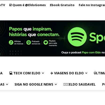
oTV
☑️ Quem é @EldoGomes
Ebook Gratuito
Fale no Instagr
IA
💻 TECH COM ELDO
✈️ VIAGENS DO ELDO
ÚLTIM
IAS
SIGA NO GOOGLE NEWS
🏃🏻‍♂️ELDO SAUDAVEL
P