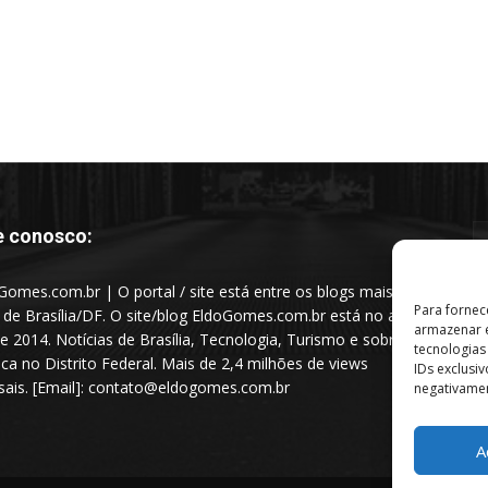
e conosco:
Gomes.com.br | O portal / site está entre os blogs mais
Para fornec
s de Brasília/DF. O site/blog EldoGomes.com.br está no ar
armazenar e
e 2014. Notícias de Brasília, Tecnologia, Turismo e sobre a
tecnologia
tica no Distrito Federal. Mais de 2,4 milhões de views
IDs exclusi
ais. [Email]: contato@eldogomes.com.br
negativamen
A