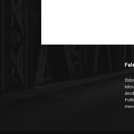
Fal
Eldo
lido
desd
Polí
mens