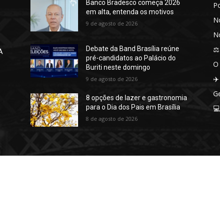
Banco Bradesco começa 2026
P
em alta, entenda os motivos
No
9 de agosto de 2026
No
⚖️
Debate da Band Brasília reúne
A
pré-candidatos ao Palácio do
O
Buriti neste domingo
✈️
9 de agosto de 2026
Ge
8 opções de lazer e gastronomia
para o Dia dos Pais em Brasília

8 de agosto de 2026