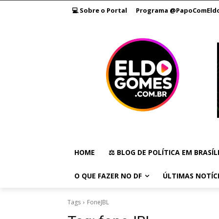
💻 Sobre o Portal
Programa @PapoComEld
HOME
⚖️ BLOG DE POLÍTICA EM BRASÍL
O QUE FAZER NO DF
ÚLTIMAS NOTÍC
Tags
FoneJBL