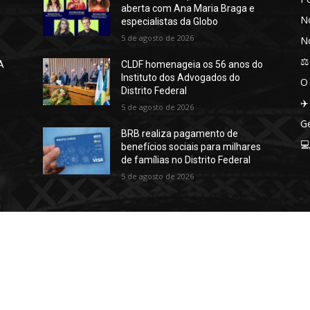
aberta com Ana Maria Braga e
No
especialistas da Globo
5 de agosto de 2026
No
⚖️
A
CLDF homenageia os 56 anos do
Instituto dos Advogados do
O
Distrito Federal
✈️
5 de agosto de 2026
Ge
BRB realiza pagamento de

benefícios sociais para milhares
de famílias no Distrito Federal
5 de agosto de 2026