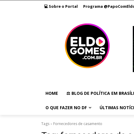
💻 Sobre o Portal
Programa @PapoComEld
HOME
⚖️ BLOG DE POLÍTICA EM BRASÍL
O QUE FAZER NO DF
ÚLTIMAS NOTÍC
Tags
Fornecedores de casamento