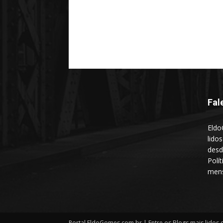
Fal
Eldo
lido
desd
Polí
mens
Portal EldoGomes.com.br | Entre os Blogs mais lidos d