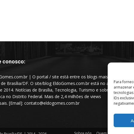
e conosco:
Gomes.com.br | O portal / site está entre os blogs mais
Para fornec
s de Brasília/DF. O site/blog EldoGomes.com.br está no ar
armazenar e
e 2014. Notícias de Brasília, Tecnologia, Turismo e sobre a
tecnologia
tica no Distrito Federal. Mais de 2,4 milhões de views
IDs exclusi
ais. [Email]: contato@eldogomes.com.br
negativamen
A
Sobre nós
Quem é “Eldo Gomes”
e Brasília/DF. | 2014 - 2026