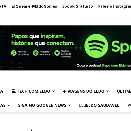
oTV
☑️ Quem é @EldoGomes
Ebook Gratuito
Fale no Instagr
IA
💻 TECH COM ELDO
✈️ VIAGENS DO ELDO
ÚLTIM
IAS
SIGA NO GOOGLE NEWS
🏃🏻‍♂️ELDO SAUDAVEL
P