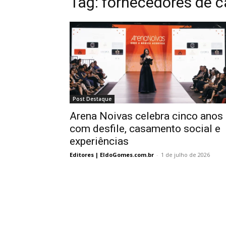
Tag:
fornecedores de 
Post Destaque
Arena Noivas celebra cinco anos
com desfile, casamento social e
experiências
Editores | EldoGomes.com.br
-
1 de julho de 2026