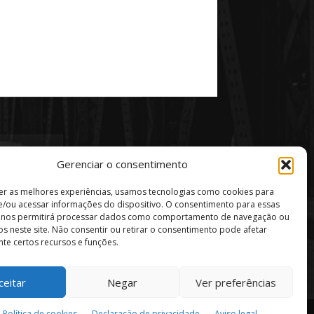
Gerenciar o consentimento
er as melhores experiências, usamos tecnologias como cookies para
/ou acessar informações do dispositivo. O consentimento para essas
s nos permitirá processar dados como comportamento de navegação ou
vos neste site. Não consentir ou retirar o consentimento pode afetar
te certos recursos e funções.
ceitar
Negar
Ver preferências
Política de privacidade
Aviso Legal
Política de cookies
Declaração de privacidade
Aviso legal