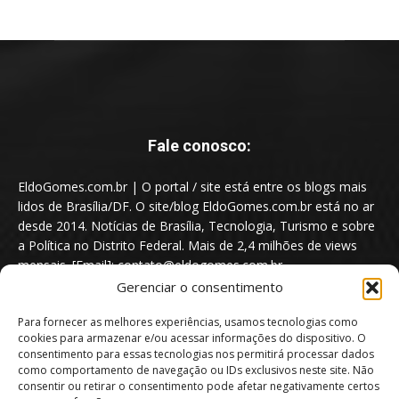
Fale conosco:
EldoGomes.com.br | O portal / site está entre os blogs mais
lidos de Brasília/DF. O site/blog EldoGomes.com.br está no ar
desde 2014. Notícias de Brasília, Tecnologia, Turismo e sobre
a Política no Distrito Federal. Mais de 2,4 milhões de views
mensais. [Email]: contato@eldogomes.com.br
Gerenciar o consentimento
Para fornecer as melhores experiências, usamos tecnologias como
cookies para armazenar e/ou acessar informações do dispositivo. O
consentimento para essas tecnologias nos permitirá processar dados
como comportamento de navegação ou IDs exclusivos neste site. Não
consentir ou retirar o consentimento pode afetar negativamente certos