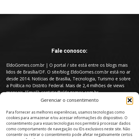
Fale conosco:
EldoGomes.com.br | O portal / site está entre os blogs mais
lidos de Brasília/DF. O site/blog EldoGomes.com.br está no ar
desde 2014. Notícias de Brasília, Tecnologia, Turismo e sobre
a Política no Distrito Federal. Mais de 2,4 milhões de views
mensais. [Email]: contato@eldogomes.com.br
Gerenciar o consentimento
Para fornecer as melhores experiências, usamos tecnologias como
cookies para armazenar e/ou acessar informações do dispositivo. O
consentimento para essas tecnologias nos permitirá processar dados
como comportamento de navegação ou IDs exclusivos neste site. Não
consentir ou retirar o consentimento pode afetar negativamente certos