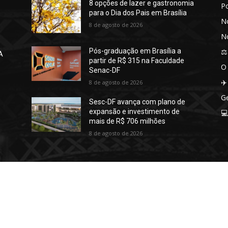
8 opções de lazer e gastronomia
P
para o Dia dos Pais em Brasília
No
8 de agosto de 2026
No
⚖️
Pós-graduação em Brasília a
A
partir de R$ 315 na Faculdade
O
Senac-DF
✈️
8 de agosto de 2026
Ge
Sesc-DF avança com plano de
expansão e investimento de

mais de R$ 706 milhões
8 de agosto de 2026