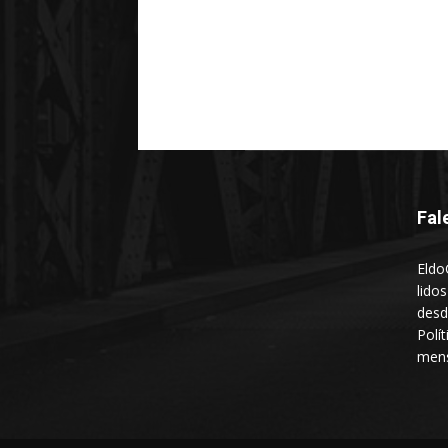
Fal
Eldo
lido
desd
Polí
mens