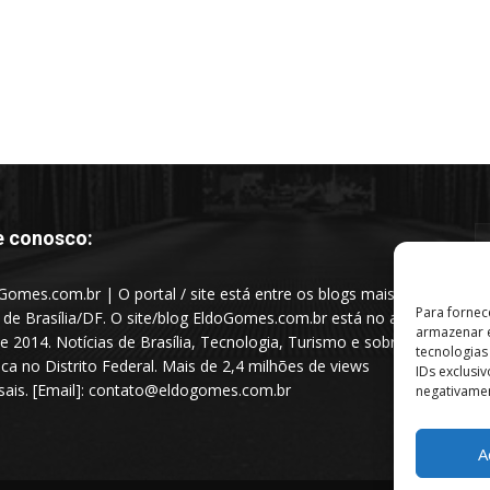
e conosco:
Gomes.com.br | O portal / site está entre os blogs mais
Para fornec
s de Brasília/DF. O site/blog EldoGomes.com.br está no ar
armazenar e
e 2014. Notícias de Brasília, Tecnologia, Turismo e sobre a
tecnologia
tica no Distrito Federal. Mais de 2,4 milhões de views
IDs exclusi
ais. [Email]: contato@eldogomes.com.br
negativamen
A