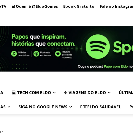
oTV
☑️ Quem é @EldoGomes
Ebook Gratuito
Fale no Instagr
IA
💻 TECH COM ELDO
✈️ VIAGENS DO ELDO
ÚLTIM
IAS
SIGA NO GOOGLE NEWS
🏃🏻‍♂️ELDO SAUDAVEL
P