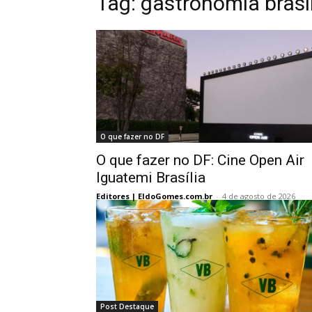
Tag:
gastronomia brasí
O que fazer no DF
O que fazer no DF: Cine Open Air
Iguatemi Brasília
Editores | EldoGomes.com.br
-
4 de agosto de 2026
Post Destaque