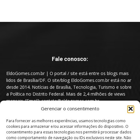
Fale conosco:
EldoGomes.com.br | O portal / site está entre os blogs mais
lidos de Brasília/DF. O site/blog EldoGomes.com.br está no ar
desde 2014. Notícias de Brasília, Tecnologia, Turismo e sobre
a Política no Distrito Federal. Mais de 2,4 milhões de views
mensais. [Email]: contato@eldogomes.com.br
Gerenciar o consentimento
Para fornecer as melhores experiências, usamos tecnologias como
cookies para armazenar e/ou acessar informações do dispositivo. O
consentimento para essas tecnologias nos permitirá processar dados
como comportamento de navegação ou IDs exclusivos neste site. Não