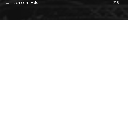
💻 Tech com Eldo
219