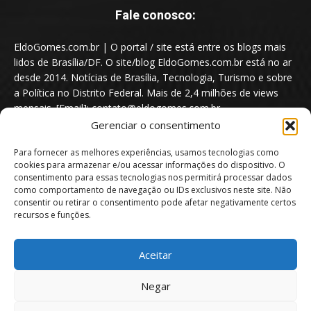
Fale conosco:
EldoGomes.com.br | O portal / site está entre os blogs mais
lidos de Brasília/DF. O site/blog EldoGomes.com.br está no ar
desde 2014. Notícias de Brasília, Tecnologia, Turismo e sobre
a Política no Distrito Federal. Mais de 2,4 milhões de views
mensais. [Email]: contato@eldogomes.com.br
Gerenciar o consentimento
Para fornecer as melhores experiências, usamos tecnologias como
cookies para armazenar e/ou acessar informações do dispositivo. O
consentimento para essas tecnologias nos permitirá processar dados
como comportamento de navegação ou IDs exclusivos neste site. Não
consentir ou retirar o consentimento pode afetar negativamente certos
recursos e funções.
Aceitar
Portal EldoGomes.com.br | Entre os Blogs mais lidos de Brasília/DF. |
Negar
2014 - 2026