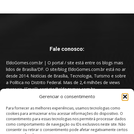
Fale conosco:
EldoGomes.com.br | O portal / site está entre os blogs mais
lidos de Brasília/DF. O site/blog EldoGomes.com.br está no ar
desde 2014. Notícias de Brasília, Tecnologia, Turismo e sobre
a Política no Distrito Federal. Mais de 2,4 milhões de views
mensais. [Email]: contato@eldogomes.com.br
Gerenciar o consentimento
Para fornecer as melhores experiências, usamos tecnologias como
cookies para armazenar e/ou acessar informações do dispositivo. O
consentimento para essas tecnologias nos permitirá processar dados
como comportamento de navegação ou IDs exclusivos neste site. Não
consentir ou retirar o consentimento pode afetar negativamente certos