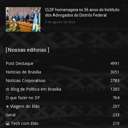
CLDF homenageia os 56 anos do Instituto
dos Advogados do Distrito Federal
5 de agosto de 2026
[ Nossas editorias ]
Post Destaque
4991
Notícias de Brasília
3051
Notícias Corporativas
2783
⚖️ Blog de Política em Brasília
1283
O que fazer no DF
764
✈️ Viagens do Eldo
297
Geral
233
💻 Tech com Eldo
219