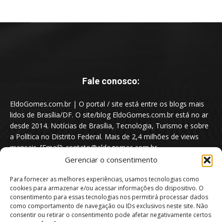
Fale conosco:
EldoGomes.com.br | O portal / site está entre os blogs mais
lidos de Brasília/DF. O site/blog EldoGomes.com.br está no ar
desde 2014. Notícias de Brasília, Tecnologia, Turismo e sobre
a Política no Distrito Federal. Mais de 2,4 milhões de views
mensais. [Email]: contato@eldogomes.com.br
Gerenciar o consentimento
Para fornecer as melhores experiências, usamos tecnologias como
cookies para armazenar e/ou acessar informações do dispositivo. O
consentimento para essas tecnologias nos permitirá processar dados
como comportamento de navegação ou IDs exclusivos neste site. Não
consentir ou retirar o consentimento pode afetar negativamente certos