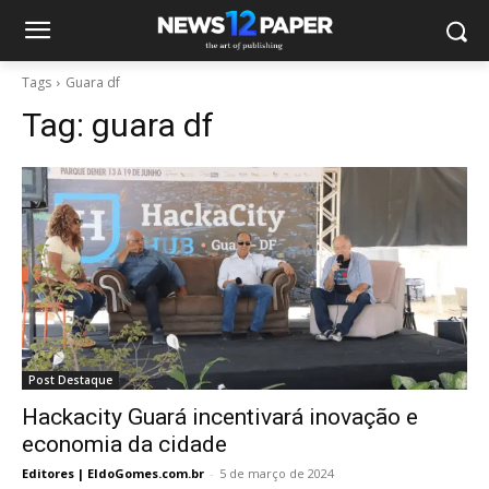
Tags
Guara df
Tag:
guara df
Post Destaque
Hackacity Guará incentivará inovação e
economia da cidade
Editores | EldoGomes.com.br
-
5 de março de 2024