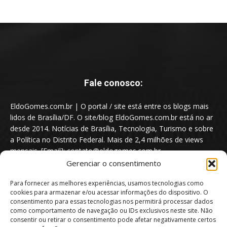
Fale conosco:
EldoGomes.com.br | O portal / site está entre os blogs mais
lidos de Brasília/DF. O site/blog EldoGomes.com.br está no ar
desde 2014. Notícias de Brasília, Tecnologia, Turismo e sobre
a Política no Distrito Federal. Mais de 2,4 milhões de views
mensais. [Email]: contato@eldogomes.com.br
Gerenciar o consentimento
Para fornecer as melhores experiências, usamos tecnologias como
cookies para armazenar e/ou acessar informações do dispositivo. O
consentimento para essas tecnologias nos permitirá processar dados
como comportamento de navegação ou IDs exclusivos neste site. Não
consentir ou retirar o consentimento pode afetar negativamente certos