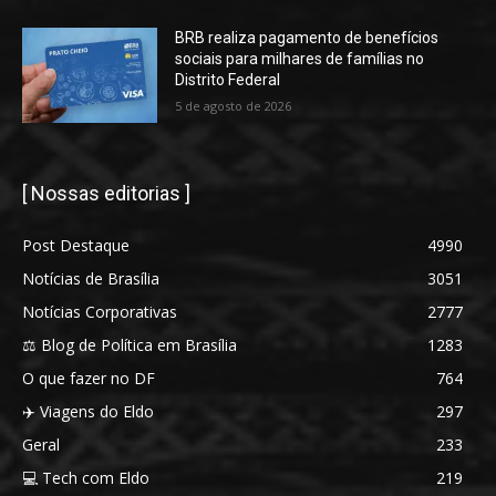
BRB realiza pagamento de benefícios
sociais para milhares de famílias no
Distrito Federal
5 de agosto de 2026
[ Nossas editorias ]
Post Destaque
4990
Notícias de Brasília
3051
Notícias Corporativas
2777
⚖️ Blog de Política em Brasília
1283
O que fazer no DF
764
✈️ Viagens do Eldo
297
Geral
233
💻 Tech com Eldo
219