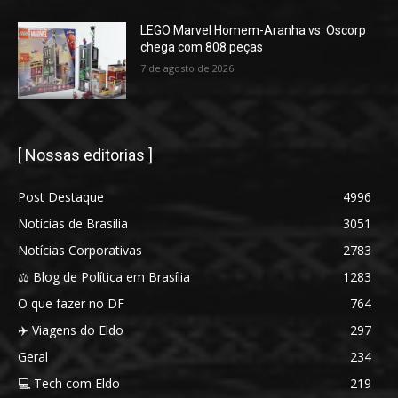
LEGO Marvel Homem-Aranha vs. Oscorp
chega com 808 peças
7 de agosto de 2026
[ Nossas editorias ]
Post Destaque
4996
Notícias de Brasília
3051
Notícias Corporativas
2783
⚖️ Blog de Política em Brasília
1283
O que fazer no DF
764
✈️ Viagens do Eldo
297
Geral
234
💻 Tech com Eldo
219