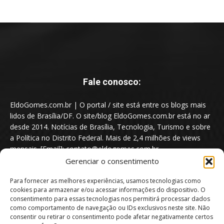
Fale conosco:
EldoGomes.com.br | O portal / site está entre os blogs mais
lidos de Brasília/DF. O site/blog EldoGomes.com.br está no ar
desde 2014. Notícias de Brasília, Tecnologia, Turismo e sobre
a Política no Distrito Federal. Mais de 2,4 milhões de views
mensais. [Email]: contato@eldogomes.com.br
Gerenciar o consentimento
Para fornecer as melhores experiências, usamos tecnologias como
cookies para armazenar e/ou acessar informações do dispositivo. O
consentimento para essas tecnologias nos permitirá processar dados
como comportamento de navegação ou IDs exclusivos neste site. Não
consentir ou retirar o consentimento pode afetar negativamente certos