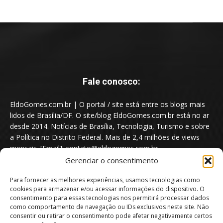
Fale conosco:
EldoGomes.com.br | O portal / site está entre os blogs mais
lidos de Brasília/DF. O site/blog EldoGomes.com.br está no ar
desde 2014. Notícias de Brasília, Tecnologia, Turismo e sobre
a Política no Distrito Federal. Mais de 2,4 milhões de views
mensais. [Email]: contato@eldogomes.com.br
Gerenciar o consentimento
Para fornecer as melhores experiências, usamos tecnologias como
cookies para armazenar e/ou acessar informações do dispositivo. O
consentimento para essas tecnologias nos permitirá processar dados
como comportamento de navegação ou IDs exclusivos neste site. Não
consentir ou retirar o consentimento pode afetar negativamente certos