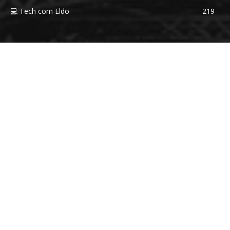
💻 Tech com Eldo
219