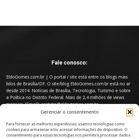
Fale conosco:
EldoGomes.com.br | O portal / site está entre os blogs mais
lidos de Brasília/DF. O site/blog EldoGomes.com.br está no ar
desde 2014. Notícias de Brasília, Tecnologia, Turismo e sobre
a Política no Distrito Federal. Mais de 2,4 milhões de views
mensais. [Email]: contato@eldogomes.com.br
Gerenciar o consentimento
Para fornecer as melhores experiências, usamos tecnologias como
cookies para armazenar e/ou acessar informações do dispositivo. O
consentimento para essas tecnologias nos permitirá processar dados