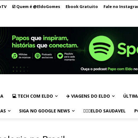
oTV
☑️ Quem é @EldoGomes
Ebook Gratuito
Fale no Instagr
IA
💻 TECH COM ELDO
✈️ VIAGENS DO ELDO
ÚLTIM
IAS
SIGA NO GOOGLE NEWS
🏃🏻‍♂️ELDO SAUDAVEL
P