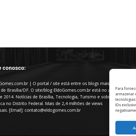
e conosco:
Gomes.com.br | O portal / site está entre os blogs mais
Para fornec
s de Brasília/DF. O site/blog EldoGomes.com.br está no ar
armazenar e
e 2014. Notícias de Brasília, Tecnologia, Turismo e sobre a
tecnologia
tica no Distrito Federal. Mais de 2,4 milhões de views
IDs exclusi
ais. [Email]: contato@eldogomes.com.br
negativamen
A