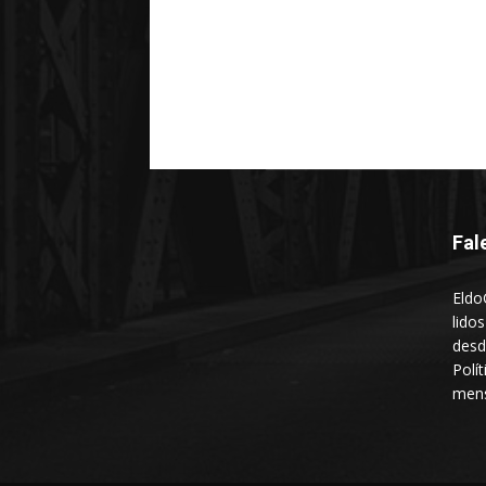
Fal
Eldo
lido
desd
Polí
mens