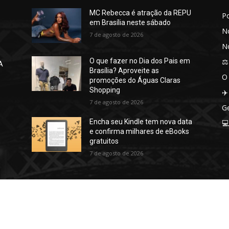
MC Rebecca é atração da REPU
P
em Brasília neste sábado
No
7 de agosto de 2026
No
⚖️
O que fazer no Dia dos Pais em
A
Brasília? Aproveite as
O
promoções do Águas Claras
Shopping
✈️
7 de agosto de 2026
Ge
Encha seu Kindle tem nova data

e confirma milhares de eBooks
gratuitos
7 de agosto de 2026