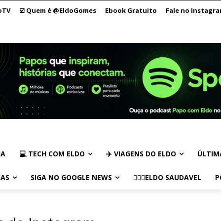
oTV
☑️ Quem é @EldoGomes
Ebook Gratuito
Fale no Instagr
IA
💻 TECH COM ELDO
✈️ VIAGENS DO ELDO
ÚLTIM
IAS
SIGA NO GOOGLE NEWS
🏃🏻‍♂️ELDO SAUDAVEL
P