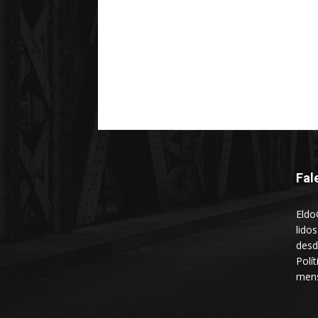
Fal
Eldo
lido
desd
Polí
mens