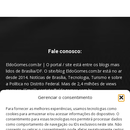
Fale conosco:
EldoGomes.com.br | O portal / site está entre os blogs mais
lidos de Brasília/DF. O site/blog EldoGomes.com.br está no ar
desde 2014. Notícias de Brasília, Tecnologia, Turismo e sobre
a Política no Distrito Federal. Mais de 2,4 milhões de views
mensais. [Email]: contato@eldogomes.com.br
Gerenciar o consentimento
Para fornecer as melhores experiências, usamos tecnologias como
cookies para armazenar e/ou acessar informações do dispositivo. O
consentimento para essas tecnologias nos permitirá processar dados
como comportamento de navegação ou IDs exclusivos neste site. Não
consentir ou retirar o consentimento pode afetar negativamente certos