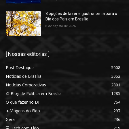
8 opções de lazer e gastronomia para o
Dia dos Pais em Brasília
8 de agosto de 2026
[ Nossas editorias ]
Post Destaque
5008
Notícias de Brasília
3052
Notícias Corporativas
2801
⚖️ Blog de Política em Brasília
1285
O que fazer no DF
764
✈️ Viagens do Eldo
297
Geral
236
💻 Tech com Eldo
219