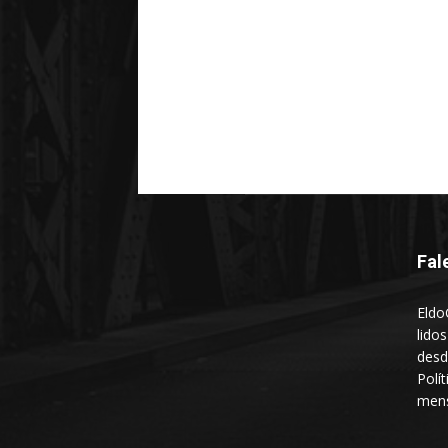
Fal
Eldo
lido
desd
Polí
mens