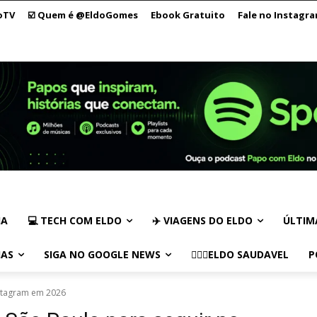
oTV
☑️ Quem é @EldoGomes
Ebook Gratuito
Fale no Instagr
IA
💻 TECH COM ELDO
✈️ VIAGENS DO ELDO
ÚLTIM
IAS
SIGA NO GOOGLE NEWS
🏃🏻‍♂️ELDO SAUDAVEL
P
nstagram em 2026