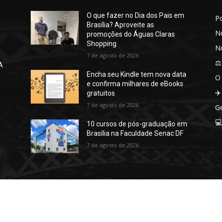
O que fazer no Dia dos Pais em
P
Brasília? Aproveite as
No
promoções do Águas Claras
Shopping
No
7 de agosto de 2026
⚖️
A
Encha seu Kindle tem nova data
O
e confirma milhares de eBooks
✈️
gratuitos
7 de agosto de 2026
Ge

10 cursos de pós-graduação em
Brasília na Faculdade Senac DF
7 de agosto de 2026