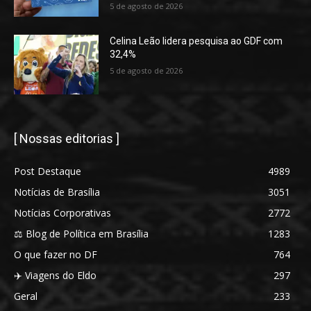
5 de agosto de 2026
Celina Leão lidera pesquisa ao GDF com
32,4%
5 de agosto de 2026
[ Nossas editorias ]
Post Destaque
4989
Notícias de Brasília
3051
Notícias Corporativas
2772
⚖️ Blog de Política em Brasília
1283
O que fazer no DF
764
✈️ Viagens do Eldo
297
Geral
233