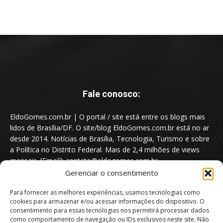
Fale conosco:
EldoGomes.com.br | O portal / site está entre os blogs mais
lidos de Brasília/DF. O site/blog EldoGomes.com.br está no ar
desde 2014. Notícias de Brasília, Tecnologia, Turismo e sobre
a Política no Distrito Federal. Mais de 2,4 milhões de views
mensais. [Email]: contato@eldogomes.com.br
Gerenciar o consentimento
Para fornecer as melhores experiências, usamos tecnologias como
cookies para armazenar e/ou acessar informações do dispositivo. O
consentimento para essas tecnologias nos permitirá processar dados
como comportamento de navegação ou IDs exclusivos neste site. Não