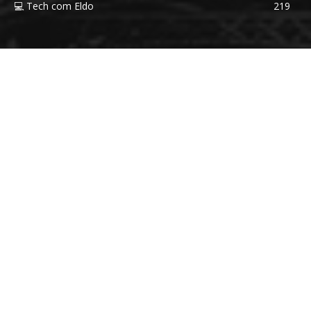
💻 Tech com Eldo
219