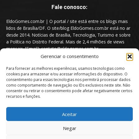
Fale conosco:
EldoGomes.com.br | O portal / site está entre os blogs mais
lidos de Brasília/DF. O site/blog EldoGomes.com.br está no ar
desde 2014. Notícias de Brasília, Tecnologia, Turismo e sobre
a Política no Distrito Federal. Mais de 2,4 milhões de views
mensais. [Email]: contato@eldogomes.com.br
Gerenciar o consentimento
Para fornecer as melhores experiências, usamos tecnologias como
cookies para armazenar e/ou acessar informações do dispositivo. O
consentimento para essas tecnologias nos permitirá processar dados
como comportamento de navegação ou IDs exclusivos neste site. Não
consentir ou retirar o consentimento pode afetar negativamente certos
recursos e funções.
Aceitar
Portal EldoGomes.com.br | Entre os Blogs mais lidos de Brasília/DF. |
Negar
2014 - 2026