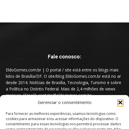
Fale conosco:
EldoGomes.com.br | O portal / site está entre os blogs mais
lidos de Brasília/DF. O site/blog EldoGomes.com.br está no ar
desde 2014. Notícias de Brasília, Tecnologia, Turismo e sobre
a Política no Distrito Federal. Mais de 2,4 milhões de views
mensais. [Email]: contato@eldogomes.com.br
Gerenciar o consentimento
Para fornecer as melhores experiências, usamos tecnologias como
cookies para armazenar e/ou acessar informações do dispositivo. O
consentimento para essas tecnologias nos permitirá processar dados