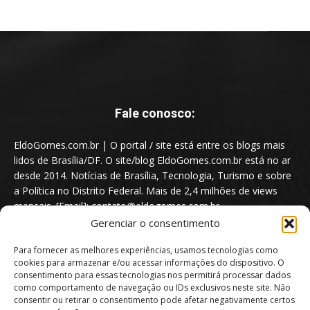
Fale conosco:
EldoGomes.com.br | O portal / site está entre os blogs mais
lidos de Brasília/DF. O site/blog EldoGomes.com.br está no ar
desde 2014. Notícias de Brasília, Tecnologia, Turismo e sobre
a Política no Distrito Federal. Mais de 2,4 milhões de views
mensais. [Email]: contato@eldogomes.com.br
Gerenciar o consentimento
Para fornecer as melhores experiências, usamos tecnologias como
cookies para armazenar e/ou acessar informações do dispositivo. O
consentimento para essas tecnologias nos permitirá processar dados
como comportamento de navegação ou IDs exclusivos neste site. Não
consentir ou retirar o consentimento pode afetar negativamente certos