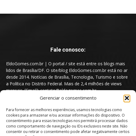
Fale conosco:
EldoGomes.com.br | O portal / site está entre os blogs mais
lidos de Brasília/DF. O site/blog EldoGomes.com.br está no ar
desde 2014. Notícias de Brasília, Tecnologia, Turismo e sobre
a Política no Distrito Federal. Mais de 2,4 milhões de views
mensais. [Email]: contato@eldogomes.com.br
Gerenciar o consentimento
Para fornecer as melhores experiências, usamos tecnologias como
cookies para armazenar e/ou acessar informações do dispositivo. O
consentimento para essas tecnologias nos permitirá processar dados
como comportamento de navegação ou IDs exclusivos neste site. Não
consentir ou retirar o consentimento pode afetar negativamente certos