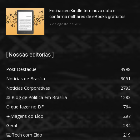
Encha seu Kindle tem nova data e
confirma milhares de eBooks gratuitos
7 de agosto de 2026
[ Nossas editorias ]
Post Destaque
4998
Notícias de Brasília
3051
Notícias Corporativas
2793
⚖️ Blog de Política em Brasília
1283
O que fazer no DF
764
✈️ Viagens do Eldo
297
Geral
234
💻 Tech com Eldo
219