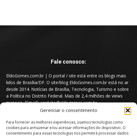
Fale conosco:
EldoGomes.com.br | O portal / site está entre os blogs mais
lidos de Brasília/DF. O site/blog EldoGomes.com.br está no ar
desde 2014. Notícias de Brasília, Tecnologia, Turismo e sobre
a Política no Distrito Federal. Mais de 2,4 milhões de views
mensais. [Email]: contato@eldogomes.com.br
Gerenciar o consentimento
Para fornecer as melhores experiências, usamos tecnologias como
cookies para armazenar e/ou acessar informações do dispositivo. O
consentimento para essas tecnologias nos permitirá processar dados