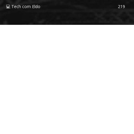
💻 Tech com Eldo
219