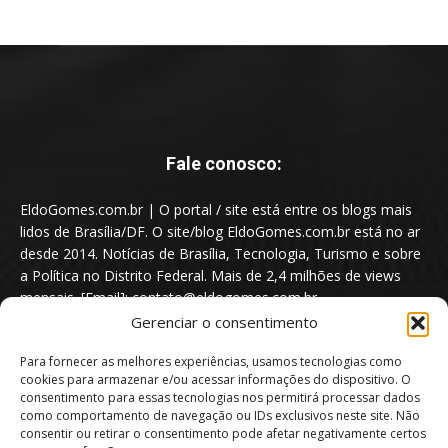
Fale conosco:
EldoGomes.com.br | O portal / site está entre os blogs mais
lidos de Brasília/DF. O site/blog EldoGomes.com.br está no ar
desde 2014. Notícias de Brasília, Tecnologia, Turismo e sobre
a Política no Distrito Federal. Mais de 2,4 milhões de views
mensais. [Email]: contato@eldogomes.com.br
Gerenciar o consentimento
Para fornecer as melhores experiências, usamos tecnologias como
cookies para armazenar e/ou acessar informações do dispositivo. O
consentimento para essas tecnologias nos permitirá processar dados
como comportamento de navegação ou IDs exclusivos neste site. Não
consentir ou retirar o consentimento pode afetar negativamente certos