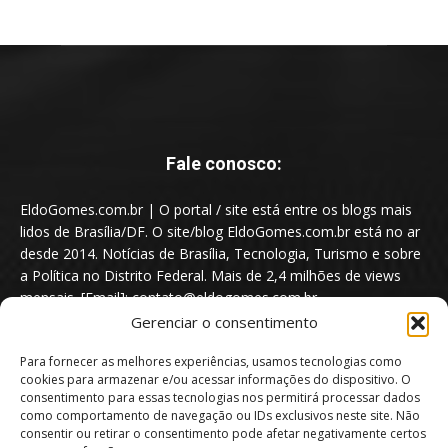
Fale conosco:
EldoGomes.com.br | O portal / site está entre os blogs mais
lidos de Brasília/DF. O site/blog EldoGomes.com.br está no ar
desde 2014. Notícias de Brasília, Tecnologia, Turismo e sobre
a Política no Distrito Federal. Mais de 2,4 milhões de views
mensais. [Email]: contato@eldogomes.com.br
Gerenciar o consentimento
Para fornecer as melhores experiências, usamos tecnologias como
cookies para armazenar e/ou acessar informações do dispositivo. O
consentimento para essas tecnologias nos permitirá processar dados
como comportamento de navegação ou IDs exclusivos neste site. Não
consentir ou retirar o consentimento pode afetar negativamente certos