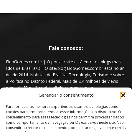
Fale conosco:
EldoGomes.com.br | O portal / site está entre os blogs mais
lidos de Brasília/DF. O site/blog EldoGomes.com.br está no ar
desde 2014. Notícias de Brasília, Tecnologia, Turismo e sobre
a Política no Distrito Federal. Mais de 2,4 milhões de views
mensais. [Email]: contato@eldogomes.com.br
Gerenciar o consentimento
Para fornecer as melhores experiências, usamos tecnologias como
cookies para armazenar e/ou acessar informações do dispositivo. O
consentimento para essas tecnologias nos permitirá processar dados
como comportamento de navegação ou IDs exclusivos neste site. Não
consentir ou retirar o consentimento pode afetar negativamente certos