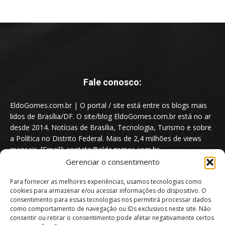
Fale conosco:
EldoGomes.com.br | O portal / site está entre os blogs mais
lidos de Brasília/DF. O site/blog EldoGomes.com.br está no ar
desde 2014. Notícias de Brasília, Tecnologia, Turismo e sobre
a Política no Distrito Federal. Mais de 2,4 milhões de views
mensais. [Email]: contato@eldogomes.com.br
Gerenciar o consentimento
Para fornecer as melhores experiências, usamos tecnologias como
cookies para armazenar e/ou acessar informações do dispositivo. O
consentimento para essas tecnologias nos permitirá processar dados
como comportamento de navegação ou IDs exclusivos neste site. Não
consentir ou retirar o consentimento pode afetar negativamente certos