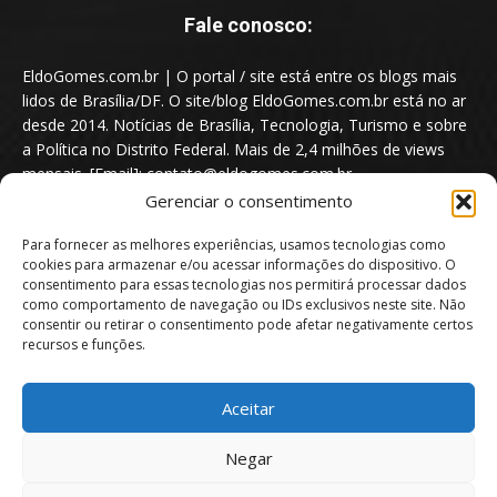
Fale conosco:
EldoGomes.com.br | O portal / site está entre os blogs mais
lidos de Brasília/DF. O site/blog EldoGomes.com.br está no ar
desde 2014. Notícias de Brasília, Tecnologia, Turismo e sobre
a Política no Distrito Federal. Mais de 2,4 milhões de views
mensais. [Email]: contato@eldogomes.com.br
Gerenciar o consentimento
Para fornecer as melhores experiências, usamos tecnologias como
cookies para armazenar e/ou acessar informações do dispositivo. O
consentimento para essas tecnologias nos permitirá processar dados
como comportamento de navegação ou IDs exclusivos neste site. Não
consentir ou retirar o consentimento pode afetar negativamente certos
recursos e funções.
Aceitar
Portal EldoGomes.com.br | Entre os Blogs mais lidos de Brasília/DF. |
Negar
2014 - 2026