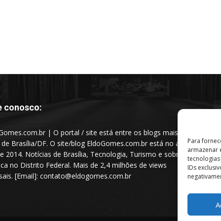
e conosco:
Gomes.com.br | O portal / site está entre os blogs mais
Para fornec
s de Brasília/DF. O site/blog EldoGomes.com.br está no ar
armazenar e
e 2014. Notícias de Brasília, Tecnologia, Turismo e sobre a
tecnologia
tica no Distrito Federal. Mais de 2,4 milhões de views
IDs exclusi
ais. [Email]: contato@eldogomes.com.br
negativamen
A