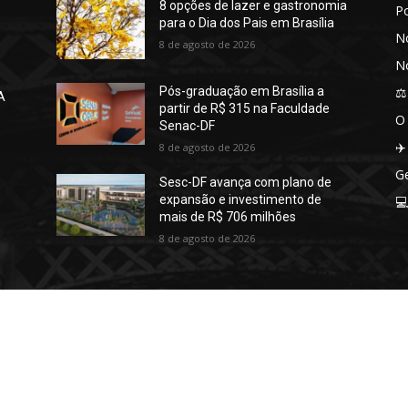
8 opções de lazer e gastronomia
P
para o Dia dos Pais em Brasília
No
8 de agosto de 2026
No
⚖️
Pós-graduação em Brasília a
A
partir de R$ 315 na Faculdade
O
Senac-DF
✈️
8 de agosto de 2026
Ge
Sesc-DF avança com plano de
expansão e investimento de

mais de R$ 706 milhões
8 de agosto de 2026