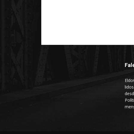
Fal
Eldo
lido
desd
Polí
mens