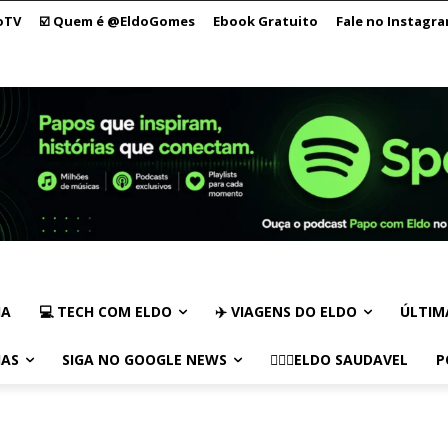
oTV
☑️ Quem é @EldoGomes
Ebook Gratuito
Fale no Instagr
IA
💻 TECH COM ELDO
✈️ VIAGENS DO ELDO
ÚLTIM
IAS
SIGA NO GOOGLE NEWS
🏃🏻‍♂️ELDO SAUDAVEL
P