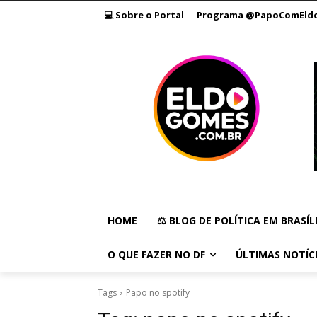
💻 Sobre o Portal
Programa @PapoComEld
HOME
⚖️ BLOG DE POLÍTICA EM BRASÍL
O QUE FAZER NO DF
ÚLTIMAS NOTÍC
Tags
Papo no spotify