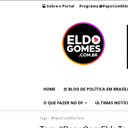
💻 Sobre o Portal
Programa @PapoComEld
HOME
⚖️ BLOG DE POLÍTICA EM BRASÍL
O QUE FAZER NO DF
ÚLTIMAS NOTÍC
Tags
#PapoComEldoTech