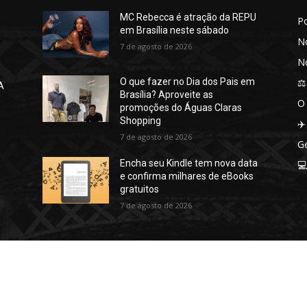
MC Rebecca é atração da REPU
P
em Brasília neste sábado
No
7 de agosto de 2026
No
⚖️
O que fazer no Dia dos Pais em
A
Brasília? Aproveite as
O
promoções do Águas Claras
Shopping
✈️
7 de agosto de 2026
Ge
Encha seu Kindle tem nova data

e confirma milhares de eBooks
gratuitos
7 de agosto de 2026