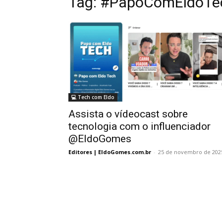
Tag:
#PapoComEldoTe
💻 Tech com Eldo
Assista o vídeocast sobre
tecnologia com o influenciador
@EldoGomes
Editores | EldoGomes.com.br
-
25 de novembro de 202