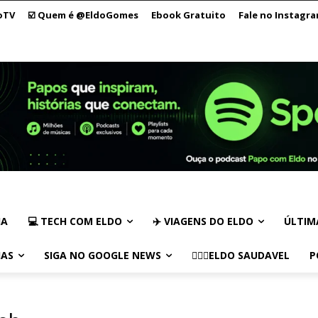
oTV
☑️ Quem é @EldoGomes
Ebook Gratuito
Fale no Instagr
IA
💻 TECH COM ELDO
✈️ VIAGENS DO ELDO
ÚLTIM
IAS
SIGA NO GOOGLE NEWS
🏃🏻‍♂️ELDO SAUDAVEL
P