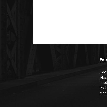
Fal
Eldo
lido
desd
Polí
mens