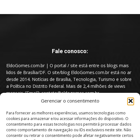
Fale conosco:
EldoGomes.com.br | O portal / site está entre os blogs mais
lidos de Brasília/DF. O site/blog EldoGomes.com.br está no ar
desde 2014. Notícias de Brasília, Tecnologia, Turismo e sobre
a Política no Distrito Federal. Mais de 2,4 milhões de views
mensais. [Email]: contato@eldogomes.com.br
Gerenciar o consentimento
Para fornecer as melhores experiências, usamos tecnologias como
cookies para armazenar e/ou acessar informações do dispositivo. O
consentimento para essas tecnologias nos permitirá processar dados
como comportamento de navegação ou IDs exclusivos neste site. Não
consentir ou retirar o consentimento pode afetar negativamente certos