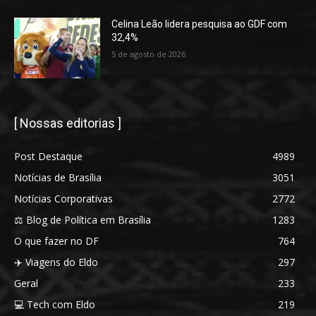
Celina Leão lidera pesquisa ao GDF com
32,4%
5 de agosto de 2026
[ Nossas editorias ]
Post Destaque
4989
Notícias de Brasília
3051
Notícias Corporativas
2772
⚖️ Blog de Política em Brasília
1283
O que fazer no DF
764
✈️ Viagens do Eldo
297
Geral
233
💻 Tech com Eldo
219