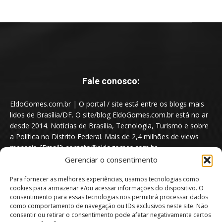
Fale conosco:
EldoGomes.com.br | O portal / site está entre os blogs mais
lidos de Brasília/DF. O site/blog EldoGomes.com.br está no ar
desde 2014. Notícias de Brasília, Tecnologia, Turismo e sobre
a Política no Distrito Federal. Mais de 2,4 milhões de views
mensais. [Email]: contato@eldogomes.com.br
Gerenciar o consentimento
Para fornecer as melhores experiências, usamos tecnologias como
cookies para armazenar e/ou acessar informações do dispositivo. O
consentimento para essas tecnologias nos permitirá processar dados
como comportamento de navegação ou IDs exclusivos neste site. Não
consentir ou retirar o consentimento pode afetar negativamente certos