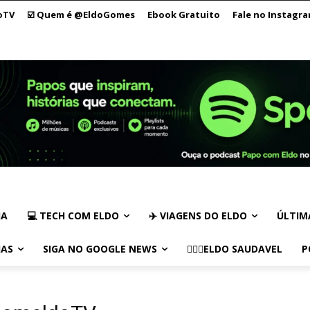
oTV
☑️ Quem é @EldoGomes
Ebook Gratuito
Fale no Instagr
IA
💻 TECH COM ELDO
✈️ VIAGENS DO ELDO
ÚLTIM
IAS
SIGA NO GOOGLE NEWS
🏃🏻‍♂️ELDO SAUDAVEL
P