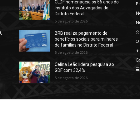
CLDF homenageia os 56 anos do
P
Instituto dos Advogados do
No
Distrito Federal
5 de agosto de 2026
No
⚖️
A
BRB realiza pagamento de
benefícios sociais para milhares
O
de famílias no Distrito Federal
✈️
5 de agosto de 2026
Ge
Celina Leão lidera pesquisa ao

GDF com 32,4%
5 de agosto de 2026