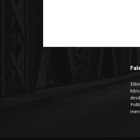
Fal
Eldo
lido
desd
Polí
mens