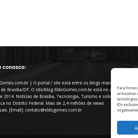
e conosco:
Gomes.com.br | O portal / site está entre os blogs mais
Para fornec
s de Brasília/DF. O site/blog EldoGomes.com.br está no ar
armazenar e
e 2014. Notícias de Brasília, Tecnologia, Turismo e sobre a
tecnologia
tica no Distrito Federal. Mais de 2,4 milhões de views
IDs exclusi
ais. [Email]: contato@eldogomes.com.br
negativamen
A