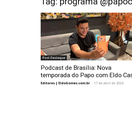
Tag:
programa @papo
Post Destaque
Podcast de Brasília: Nova
temporada do Papo com Eldo Ca
Editores | EldoGomes.com.br
-
17 de abril de 2026