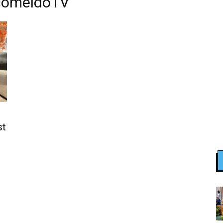
comeldoTV
st