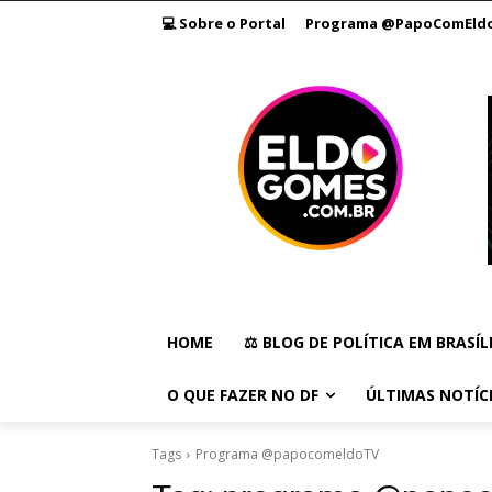
💻 Sobre o Portal
Programa @PapoComEld
HOME
⚖️ BLOG DE POLÍTICA EM BRASÍL
O QUE FAZER NO DF
ÚLTIMAS NOTÍC
Tags
Programa @papocomeldoTV