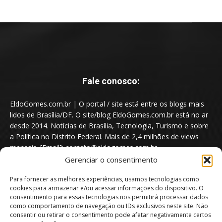
Fale conosco:
EldoGomes.com.br | O portal / site está entre os blogs mais
lidos de Brasília/DF. O site/blog EldoGomes.com.br está no ar
desde 2014. Notícias de Brasília, Tecnologia, Turismo e sobre
a Política no Distrito Federal. Mais de 2,4 milhões de views
mensais. [Email]: contato@eldogomes.com.br
Gerenciar o consentimento
Para fornecer as melhores experiências, usamos tecnologias como
cookies para armazenar e/ou acessar informações do dispositivo. O
consentimento para essas tecnologias nos permitirá processar dados
como comportamento de navegação ou IDs exclusivos neste site. Não
consentir ou retirar o consentimento pode afetar negativamente certos