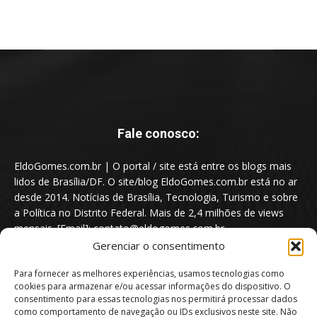
Fale conosco:
EldoGomes.com.br | O portal / site está entre os blogs mais
lidos de Brasília/DF. O site/blog EldoGomes.com.br está no ar
desde 2014. Notícias de Brasília, Tecnologia, Turismo e sobre
a Política no Distrito Federal. Mais de 2,4 milhões de views
mensais. [Email]: contato@eldogomes.com.br
Gerenciar o consentimento
Para fornecer as melhores experiências, usamos tecnologias como
cookies para armazenar e/ou acessar informações do dispositivo. O
consentimento para essas tecnologias nos permitirá processar dados
como comportamento de navegação ou IDs exclusivos neste site. Não