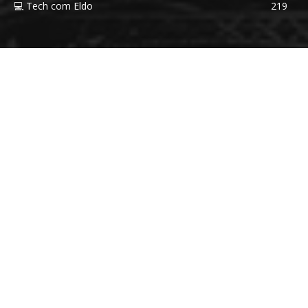
💻 Tech com Eldo
219